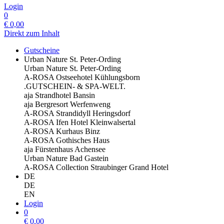
Login
0
€
0,00
Direkt zum Inhalt
Gutscheine
Urban Nature St. Peter-Ording
Urban Nature St. Peter-Ording
A-ROSA Ostseehotel Kühlungsborn
.GUTSCHEIN- & SPA-WELT.
aja Strandhotel Bansin
aja Bergresort Werfenweng
A-ROSA Strandidyll Heringsdorf
A-ROSA Ifen Hotel Kleinwalsertal
A-ROSA Kurhaus Binz
A-ROSA Gothisches Haus
aja Fürstenhaus Achensee
Urban Nature Bad Gastein
A-ROSA Collection Straubinger Grand Hotel
DE
DE
EN
Login
0
€
0,00