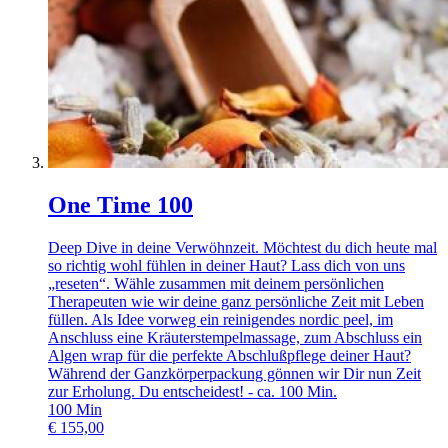
One Time 100
Deep Dive in deine Verwöhnzeit. Möchtest du dich heute mal
so richtig wohl fühlen in deiner Haut? Lass dich von uns
„reseten“. Wähle zusammen mit deinem persönlichen
Therapeuten wie wir deine ganz persönliche Zeit mit Leben
füllen. Als Idee vorweg ein reinigendes nordic peel, im
Anschluss eine Kräuterstempelmassage, zum Abschluss ein
Algen wrap für die perfekte Abschlußpflege deiner Haut?
Während der Ganzkörperpackung gönnen wir Dir nun Zeit
zur Erholung. Du entscheidest! - ca. 100 Min.
100
Min
€
155,00