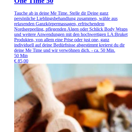
One Time 50
Tauche ab in deine Me Time. Stelle dir Deine ganz
persönliche Lieblingsbehandlung zusammen, wähle aus
relaxenden Ganzkörpermassagen, erfrischendem
Nordseepeeling, pflegenden Algen oder Schlick Body Wraps
und weitere Anwendungen mit den hochwertigen LA:Bruket
Produkten, von allem eine Prise oder just one, ganz
individuell auf deine Bedürfnisse abgestimmt kreierst du dir
deine Me Time und wir verwöhnen dich. - ca. 50 Min.
50
Min
€
85,00